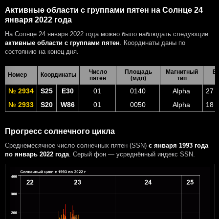
Активные области с группами пятен на Солнце 24
января 2022 года
На Солнце 24 января 2022 года можно было наблюдать следующие
активные области с группами пятен
. Координаты даны по
состоянию на конец дня.
Число
Площадь
Магнитный
В
Номер
Координаты
пятен
(мдп)
тип
№ 2934
S25
E30
01
0140
Alpha
27 
№ 2933
S20
W86
01
0050
Alpha
18 
Прогресс солнечного цикла
Среднемесячное число солнечных пятен (SSN)
с января 1993 года
по январь 2022 года
. Серый фон — усреднённый индекс SSN.