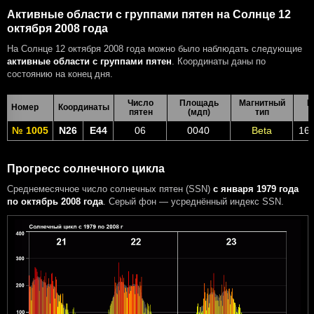
Активные области с группами пятен на Солнце 12
октября 2008 года
На Солнце 12 октября 2008 года можно было наблюдать следующие
активные области с группами пятен
. Координаты даны по
состоянию на конец дня.
Число
Площадь
Магнитный
В
Номер
Координаты
пятен
(мдп)
тип
№ 1005
N26
E44
06
0040
Beta
16 
Прогресс солнечного цикла
Среднемесячное число солнечных пятен (SSN)
с января 1979 года
по октябрь 2008 года
. Серый фон — усреднённый индекс SSN.