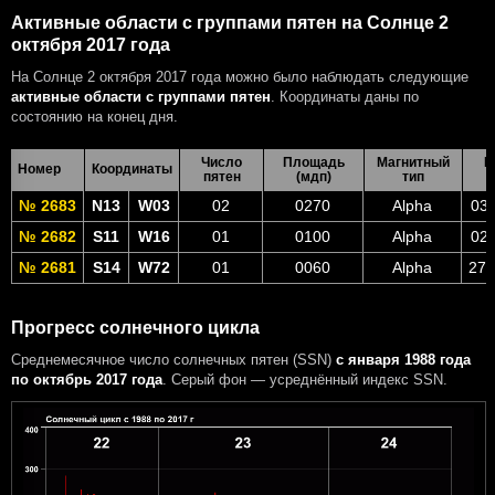
Активные области с группами пятен на Солнце 2
октября 2017 года
На Солнце 2 октября 2017 года можно было наблюдать следующие
активные области с группами пятен
. Координаты даны по
состоянию на конец дня.
Число
Площадь
Магнитный
В
Номер
Координаты
пятен
(мдп)
тип
№ 2683
N13
W03
02
0270
Alpha
03 
№ 2682
S11
W16
01
0100
Alpha
02 
№ 2681
S14
W72
01
0060
Alpha
27 
Прогресс солнечного цикла
Среднемесячное число солнечных пятен (SSN)
с января 1988 года
по октябрь 2017 года
. Серый фон — усреднённый индекс SSN.