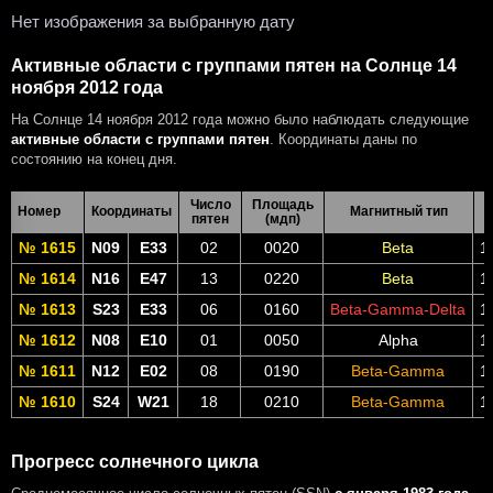
Нет изображения за выбранную дату
Активные области с группами пятен на Солнце 14
ноября 2012 года
На Солнце 14 ноября 2012 года можно было наблюдать следующие
активные области с группами пятен
. Координаты даны по
состоянию на конец дня.
Число
Площадь
Номер
Координаты
Магнитный тип
пятен
(мдп)
№ 1615
N09
E33
02
0020
Beta
1
№ 1614
N16
E47
13
0220
Beta
1
№ 1613
S23
E33
06
0160
Beta-Gamma-Delta
1
№ 1612
N08
E10
01
0050
Alpha
1
№ 1611
N12
E02
08
0190
Beta-Gamma
1
№ 1610
S24
W21
18
0210
Beta-Gamma
1
Прогресс солнечного цикла