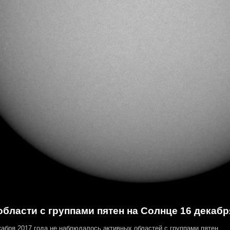
бласти с группами пятен на Солнце 16 декабр
абря 2017 года не наблюдалось активных областей с группами пятен.