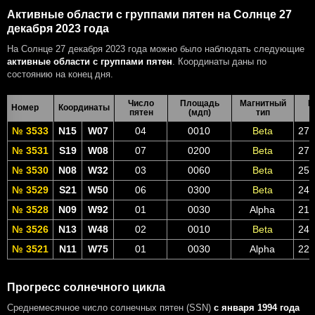
Активные области с группами пятен на Солнце 27
декабря 2023 года
На Солнце 27 декабря 2023 года можно было наблюдать следующие
активные области с группами пятен
. Координаты даны по
состоянию на конец дня.
Число
Площадь
Магнитный
В
Номер
Координаты
пятен
(мдп)
тип
№ 3533
N15
W07
04
0010
Beta
27 
№ 3531
S19
W08
07
0200
Beta
27 
№ 3530
N08
W32
03
0060
Beta
25 
№ 3529
S21
W50
06
0300
Beta
24 
№ 3528
N09
W92
01
0030
Alpha
21 
№ 3526
N13
W48
02
0010
Beta
24 
№ 3521
N11
W75
01
0030
Alpha
22 
Прогресс солнечного цикла
Среднемесячное число солнечных пятен (SSN)
с января 1994 года