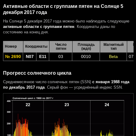
Активные области с группами пятен на Солнце 5
декабря 2017 года
На Солнце 5 декабря 2017 года можно было наблюдать следующие
активные области с группами пятен
. Координаты даны по
состоянию на конец дня.
Число
Площадь
Магнитный
В
Номер
Координаты
пятен
(мдп)
тип
№ 2690
N07
E11
03
0010
Beta
07 
Прогресс солнечного цикла
Среднемесячное число солнечных пятен (SSN)
с января 1988 года
по декабрь 2017 года
. Серый фон — усреднённый индекс SSN.