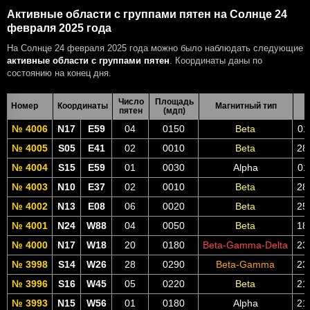
Активные области с группами пятен на Солнце 24
февраля 2025 года
На Солнце 24 февраля 2025 года можно было наблюдать следующие
активные области с группами пятен
. Координаты даны по
состоянию на конец дня.
Число
Площадь
Номер
Координаты
Магнитный тип
пятен
(мдп)
№ 4006
N17
E59
04
0150
Beta
01
№ 4005
S05
E41
02
0010
Beta
28
№ 4004
S15
E59
01
0030
Alpha
01
№ 4003
N10
E37
02
0010
Beta
28
№ 4002
N13
E08
06
0020
Beta
25
№ 4001
N24
W88
04
0050
Beta
18
№ 4000
N17
W18
20
0180
Beta-Gamma-Delta
23
№ 3998
S14
W26
28
0290
Beta-Gamma
23
№ 3996
S16
W45
05
0220
Beta
21
№ 3993
N15
W56
01
0180
Alpha
21