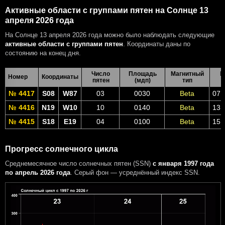
Активные области с группами пятен на Солнце 13
апреля 2026 года
На Солнце 13 апреля 2026 года можно было наблюдать следующие
активные области с группами пятен
. Координаты даны по
состоянию на конец дня.
Число
Площадь
Магнитный
В
Номер
Координаты
пятен
(мдп)
тип
№ 4417
S08
W87
03
0030
Beta
07 
№ 4416
N19
W10
10
0140
Beta
13 
№ 4415
S18
E19
04
0100
Beta
15 
Прогресс солнечного цикла
Среднемесячное число солнечных пятен (SSN)
с января 1997 года
по апрель 2026 года
. Серый фон — усреднённый индекс SSN.