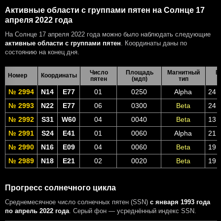
Активные области с группами пятен на Солнце 17
апреля 2022 года
На Солнце 17 апреля 2022 года можно было наблюдать следующие
активные области с группами пятен
. Координаты даны по
состоянию на конец дня.
Число
Площадь
Магнитный
В
Номер
Координаты
пятен
(мдп)
тип
№ 2994
N14
E77
01
0250
Alpha
24 
№ 2993
N22
E77
06
0300
Beta
24 
№ 2992
S31
W60
04
0040
Beta
13 
№ 2991
S24
E41
01
0060
Alpha
21 
№ 2990
N16
E09
04
0060
Beta
19 
№ 2989
N18
E21
02
0020
Beta
19 
Прогресс солнечного цикла
Среднемесячное число солнечных пятен (SSN)
с января 1993 года
по апрель 2022 года
. Серый фон — усреднённый индекс SSN.