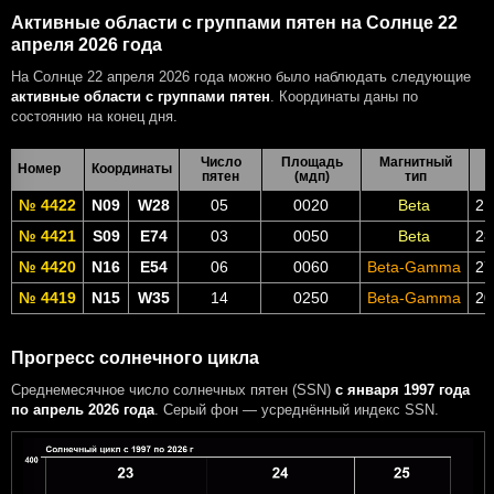
Активные области с группами пятен на Солнце 22
апреля 2026 года
На Солнце 22 апреля 2026 года можно было наблюдать следующие
активные области с группами пятен
. Координаты даны по
состоянию на конец дня.
Число
Площадь
Магнитный
Номер
Координаты
пятен
(мдп)
тип
№ 4422
N09
W28
05
0020
Beta
21
№ 4421
S09
E74
03
0050
Beta
28
№ 4420
N16
E54
06
0060
Beta-Gamma
27
№ 4419
N15
W35
14
0250
Beta-Gamma
20
Прогресс солнечного цикла
Среднемесячное число солнечных пятен (SSN)
с января 1997 года
по апрель 2026 года
. Серый фон — усреднённый индекс SSN.