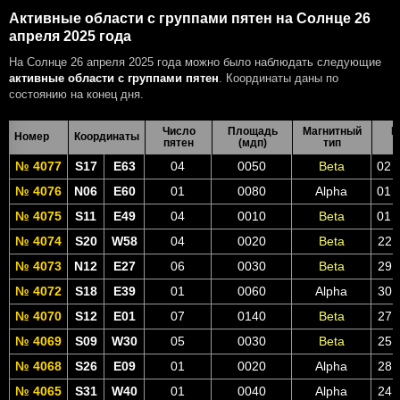
Активные области с группами пятен на Солнце 26
апреля 2025 года
На Солнце 26 апреля 2025 года можно было наблюдать следующие
активные области с группами пятен
. Координаты даны по
состоянию на конец дня.
Число
Площадь
Магнитный
В
Номер
Координаты
пятен
(мдп)
тип
№ 4077
S17
E63
04
0050
Beta
02 
№ 4076
N06
E60
01
0080
Alpha
01 
№ 4075
S11
E49
04
0010
Beta
01 
№ 4074
S20
W58
04
0020
Beta
22 
№ 4073
N12
E27
06
0030
Beta
29 
№ 4072
S18
E39
01
0060
Alpha
30 
№ 4070
S12
E01
07
0140
Beta
27 
№ 4069
S09
W30
05
0030
Beta
25 
№ 4068
S26
E09
01
0020
Alpha
28 
№ 4065
S31
W40
01
0040
Alpha
24 