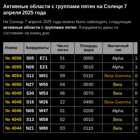
Активные области с группами пятен на Солнце 7
апреля 2025 года
На Солнце 7 апреля 2025 года можно было наблюдать следующие
активные области с группами пятен
. Координаты даны по
состоянию на конец дня.
Число
Площадь
Магнитный
Номер
Координаты
пятен
(мдп)
тип
№ 4056
S05
E71
01
0050
Alpha
13
№ 4055
N09
E23
02
0010
Alpha
10
№ 4054
S12
W01
09
0110
Beta-Gamma
08
№ 4050
N27
W50
04
0030
Beta
04
№ 4049
S30
W53
06
0070
Beta
04
№ 4048
S16
W26
22
0480
Beta-Gamma
06
№ 4046
N06
W47
01
0200
Alpha
04
№ 4045
S13
W58
02
0010
Beta
03
№ 4044
N21
W80
03
0110
Beta
02