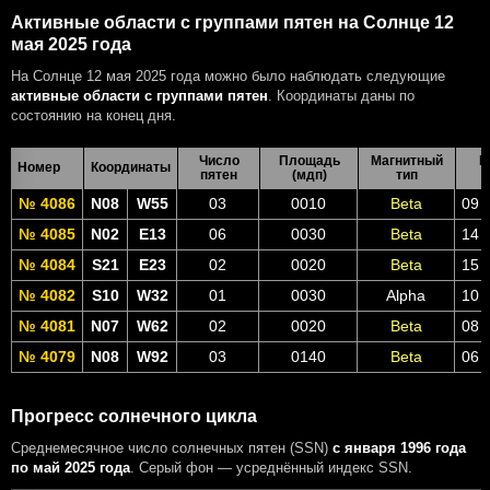
Активные области с группами пятен на Солнце 12
мая 2025 года
На Солнце 12 мая 2025 года можно было наблюдать следующие
активные области с группами пятен
. Координаты даны по
состоянию на конец дня.
Число
Площадь
Магнитный
В
Номер
Координаты
пятен
(мдп)
тип
№ 4086
N08
W55
03
0010
Beta
09 
№ 4085
N02
E13
06
0030
Beta
14 
№ 4084
S21
E23
02
0020
Beta
15 
№ 4082
S10
W32
01
0030
Alpha
10 
№ 4081
N07
W62
02
0020
Beta
08 
№ 4079
N08
W92
03
0140
Beta
06 
Прогресс солнечного цикла
Среднемесячное число солнечных пятен (SSN)
с января 1996 года
по май 2025 года
. Серый фон — усреднённый индекс SSN.