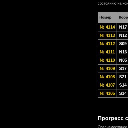
состоянию на кон
Номер
Коор
№ 4114
N17
№ 4113
N12
№ 4112
S09
№ 4111
N16
№ 4110
N05
№ 4109
S17
№ 4108
S21
№ 4107
S14
№ 4105
S14
Прогресс 
Среднемесячное 