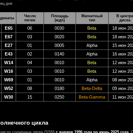
ец дня.
Число
Площадь
Магнитный
В центр
динаты
пятен
(мдп)
тип
диска
E65
06
0030
Beta
18 июн 20
E67
03
0020
Beta
18 июн 20
E27
01
0005
Alpha
15 июн 20
E43
02
0140
Alpha
16 июн 20
W14
04
0010
Beta
12 июн 20
W16
03
0010
Beta
12 июн 20
W69
01
0010
Alpha
08 июн 20
W52
08
0180
Beta-Delta
09 июн 20
W30
15
0250
Beta-Gamma
11 июн 20
солнечного цикла
число солнечных пятен (SSN)
с января 1996 года по июнь 2025 года
. 