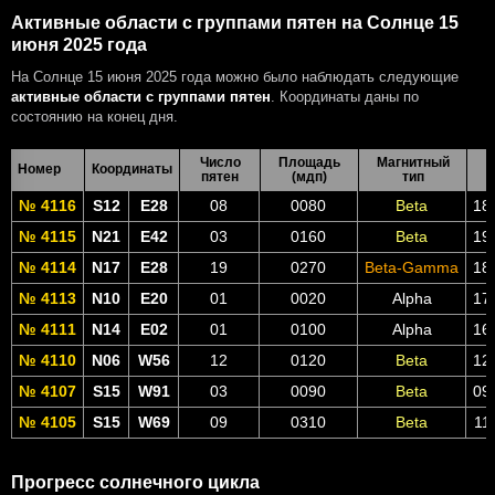
Активные области с группами пятен на Солнце 15
июня 2025 года
На Солнце 15 июня 2025 года можно было наблюдать следующие
активные области с группами пятен
. Координаты даны по
состоянию на конец дня.
Число
Площадь
Магнитный
Номер
Координаты
пятен
(мдп)
тип
№ 4116
S12
E28
08
0080
Beta
18
№ 4115
N21
E42
03
0160
Beta
19
№ 4114
N17
E28
19
0270
Beta-Gamma
18
№ 4113
N10
E20
01
0020
Alpha
17
№ 4111
N14
E02
01
0100
Alpha
16
№ 4110
N06
W56
12
0120
Beta
12
№ 4107
S15
W91
03
0090
Beta
09
№ 4105
S15
W69
09
0310
Beta
11
Прогресс солнечного цикла