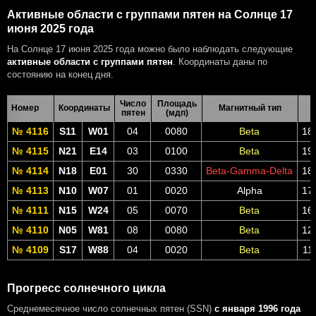
Активные области с группами пятен на Солнце 17
июня 2025 года
На Солнце 17 июня 2025 года можно было наблюдать следующие
активные области с группами пятен
. Координаты даны по
состоянию на конец дня.
Число
Площадь
Номер
Координаты
Магнитный тип
пятен
(мдп)
№ 4116
S11
W01
04
0080
Beta
18
№ 4115
N21
E14
03
0100
Beta
19
№ 4114
N18
E01
30
0330
Beta-Gamma-Delta
18
№ 4113
N10
W07
01
0020
Alpha
17
№ 4111
N15
W24
05
0070
Beta
16
№ 4110
N05
W81
08
0080
Beta
12
№ 4109
S17
W88
04
0020
Beta
11
Прогресс солнечного цикла
Среднемесячное число солнечных пятен (SSN)
с января 1996 года