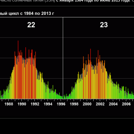
число солнечных пятен (SSN)
с января 1984 года по июнь 2013 года
. 