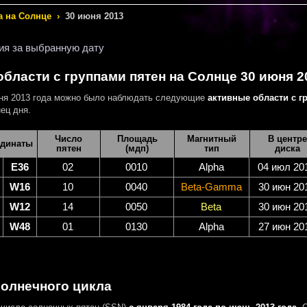
а на Солнце
›
30 июня 2013
ия за выбранную дату
бласти с группами пятен на Солнце 30 июня 2
ня 2013 года можно было наблюдать следующие
активные области с г
ец дня.
Число
Площадь
Магнитный
В центре
динаты
пятен
(мдп)
тип
диска
E36
02
0010
Alpha
04 июл 20
W16
10
0040
Beta-Gamma
30 июн 20
W12
14
0050
Beta
30 июн 20
W48
01
0130
Alpha
27 июн 20
солнечного цикла