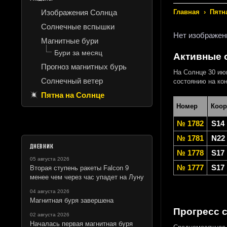
Изображения Солнца
Главная
›
Пятн
Солнечные вспышки
Нет изображен
Магнитные бури
Бури за месяц
Активные о
Прогноз магнитных бурь
На Солнце 30 ию
Солнечный ветер
состоянию на кон
Пятна на Солнце
Номер
Коор
№ 1782
S14
№ 1781
N22
ДНЕВНИК
№ 1778
S17
05 августа 2026
№ 1777
S17
Вторая ступень ракеты Falcon 9
менее чем через час упадет на Луну
04 августа 2026
Магнитная буря завершена
Прогресс 
02 августа 2026
Началась первая магнитная буря