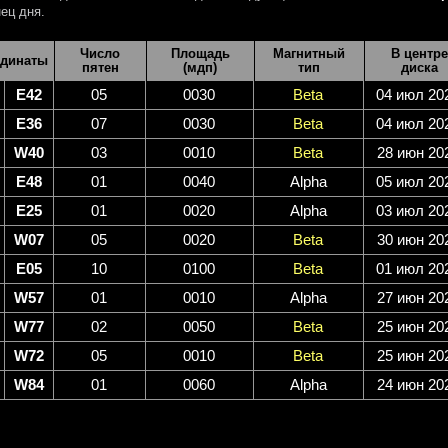
ец дня.
Число
Площадь
Магнитный
В центре
динаты
пятен
(мдп)
тип
диска
E42
05
0030
Beta
04 июл 20
E36
07
0030
Beta
04 июл 20
W40
03
0010
Beta
28 июн 20
E48
01
0040
Alpha
05 июл 20
E25
01
0020
Alpha
03 июл 20
W07
05
0020
Beta
30 июн 20
E05
10
0100
Beta
01 июл 20
W57
01
0010
Alpha
27 июн 20
W77
02
0050
Beta
25 июн 20
W72
05
0010
Beta
25 июн 20
W84
01
0060
Alpha
24 июн 20