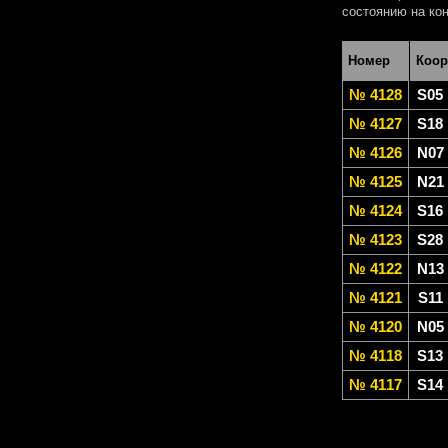
состоянию на кон
Номер
Коор
№ 4128
S05
№ 4127
S18
№ 4126
N07
№ 4125
N21
№ 4124
S16
№ 4123
S28
№ 4122
N13
№ 4121
S11
№ 4120
N05
№ 4118
S13
№ 4117
S14