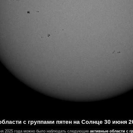
бласти с группами пятен на Солнце 30 июня 2
ня 2025 года можно было наблюдать следующие
активные области с г