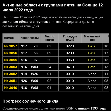
Активные области с группами пятен на Солнце 12
июля 2022 года
На Солнце 12 июля 2022 года можно было наблюдать следующие
активные области с группами пятен
. Координаты даны по
состоянию на конец дня.
Число
Площадь
Магнитный
В
Номер
Координаты
пятен
(мдп)
тип
№ 3057
N17
E70
02
0220
Beta
18 
№ 3056
S17
E56
09
0200
Beta
17 
№ 3055
S16
E07
25
0960
Beta
13 
№ 3053
N16
W04
24
0410
Beta
13 
№ 3052
N14
W26
01
0010
Alpha
11 
№ 3051
N26
W60
02
0010
Alpha
08 
№ 3046
N16
W68
01
0010
Alpha
08 
Прогресс солнечного цикла
Среднемесячное число солнечных пятен (SSN)
с января 1993 года