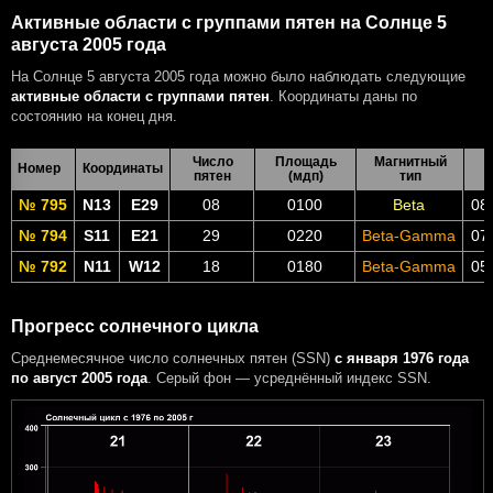
Активные области с группами пятен на Солнце 5
августа 2005 года
На Солнце 5 августа 2005 года можно было наблюдать следующие
активные области с группами пятен
. Координаты даны по
состоянию на конец дня.
Число
Площадь
Магнитный
В
Номер
Координаты
пятен
(мдп)
тип
№ 795
N13
E29
08
0100
Beta
08
№ 794
S11
E21
29
0220
Beta-Gamma
07
№ 792
N11
W12
18
0180
Beta-Gamma
05
Прогресс солнечного цикла
Среднемесячное число солнечных пятен (SSN)
с января 1976 года
по август 2005 года
. Серый фон — усреднённый индекс SSN.