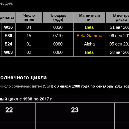
ец дня.
Число
Площадь
Магнитный
В центр
динаты
пятен
(мдп)
тип
диска
W36
04
0030
Beta
31 авг 20
E39
15
0770
Beta-Gamma
06 сен 20
E24
01
0080
Alpha
05 сен 20
W83
02
0060
Beta
28 авг 20
солнечного цикла
число солнечных пятен (SSN)
с января 1988 года по сентябрь 2017 го