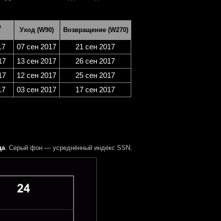
е
Уход (W90)
Возвращение (W270)
17
07 сен 2017
21 сен 2017
17
13 сен 2017
26 сен 2017
17
12 сен 2017
25 сен 2017
17
03 сен 2017
17 сен 2017
да
. Серый фон — усреднённый индекс SSN.