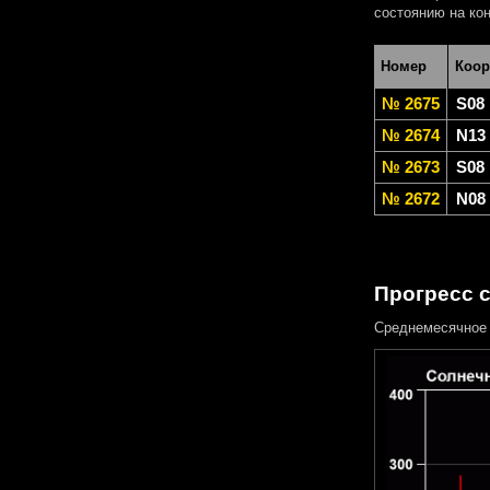
состоянию на кон
Номер
Коор
№ 2675
S08
№ 2674
N13
№ 2673
S08
№ 2672
N08
Прогресс 
Среднемесячное 