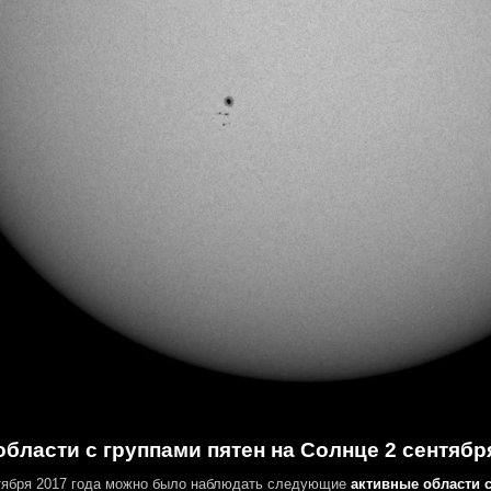
бласти с группами пятен на Солнце 2 сентябр
тября 2017 года можно было наблюдать следующие
активные области с