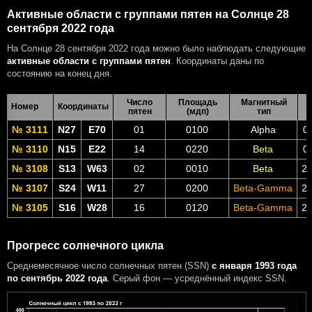
Активные области с группами пятен на Солнце 28
сентября 2022 года
На Солнце 28 сентября 2022 года можно было наблюдать следующие
активные области с группами пятен
. Координаты даны по
состоянию на конец дня.
Число
Площадь
Магнитный
Номер
Координаты
пятен
(мдп)
тип
№ 3111
N27
E70
01
0100
Alpha
0
№ 3110
N15
E22
14
0220
Beta
0
№ 3108
S13
W63
02
0010
Beta
24
№ 3107
S24
W11
27
0200
Beta-Gamma
28
№ 3105
S16
W28
16
0120
Beta-Gamma
27
Прогресс солнечного цикла
Среднемесячное число солнечных пятен (SSN)
с января 1993 года
по сентябрь 2022 года
. Серый фон — усреднённый индекс SSN.