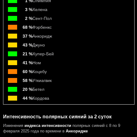
1 %
Олимпия
3 %
Хелена
2 %
Сент-Пол
68 %
Фэрбенкс
37 %
Анкоридж
43 %
Джуно
21 %
Хупер-Бей
41 %
Ном
60 %
Коцебу
58 %
Уткиагвик
20 %
Бетел
44 %
Кордова
Интенсивность полярных сияний за 2 суток
Изменения
индекса интенсивности
полярных сияний с 8 по 9
февраля 2025 года
по времени в
Анкоридже