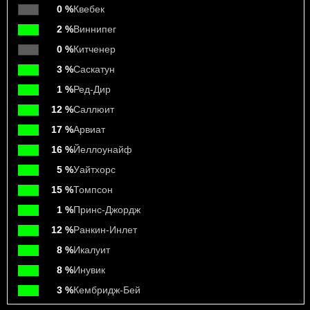
0 %
Квебек
2 %
Виннипег
0 %
Китченер
3 %
Саскатун
1 %
Ред-Дир
12 %
Саллюит
17 %
Арвиат
16 %
Йеллоунайф
5 %
Уайтхорс
15 %
Томпсон
1 %
Принс-Джордж
12 %
Ранкин-Инлет
8 %
Икалуит
8 %
Инувик
3 %
Кембридж-Бей