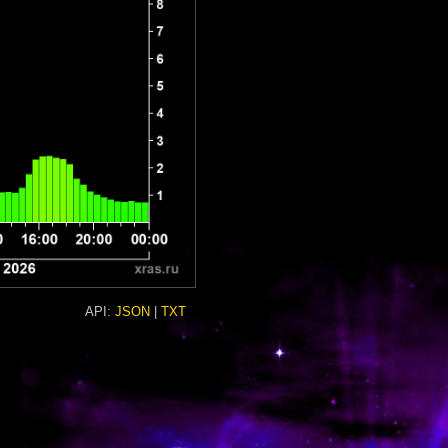
API:
JSON
|
TXT