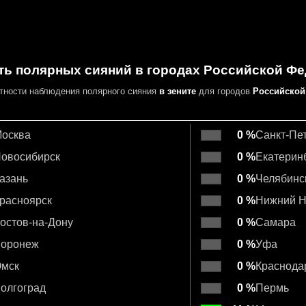
ть полярных сияний в городах Российской Ф
ятности
наблюдения полярного сияния
в зените
для городов
Российской
осква
0 %
Санкт-Пе
овосибирск
0 %
Екатерин
азань
0 %
Челябинс
расноярск
0 %
Нижний Н
остов-на-Дону
0 %
Самара
оронеж
0 %
Уфа
мск
0 %
Краснода
олгоград
0 %
Пермь