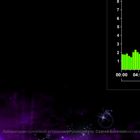
Лаборатория солнечной астрономии
Руководитель:
Сергей Богачёв
Контакт