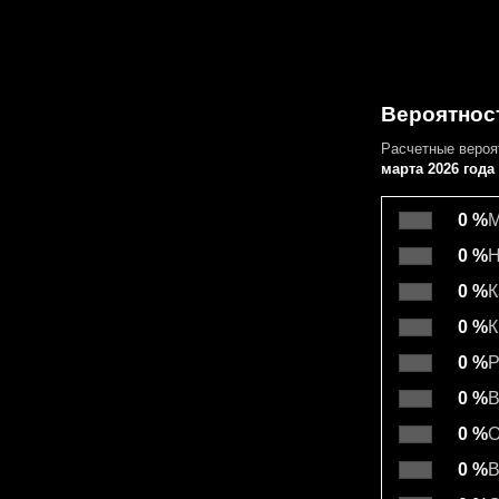
Вероятнос
Расчетные веро
марта 2026 года
0 %
М
0 %
Н
0 %
К
0 %
К
0 %
Р
0 %
В
0 %
О
0 %
В