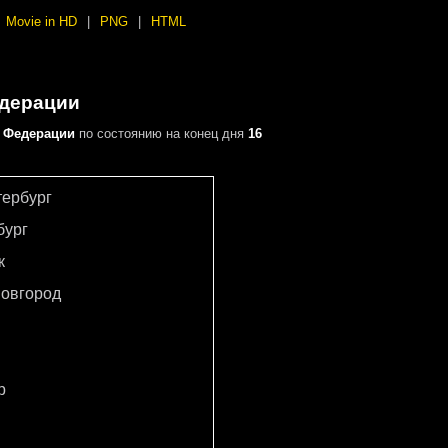
Movie in HD
|
PNG
|
HTML
едерации
 Федерации
по состоянию на конец дня
16
тербург
бург
к
овгород
р