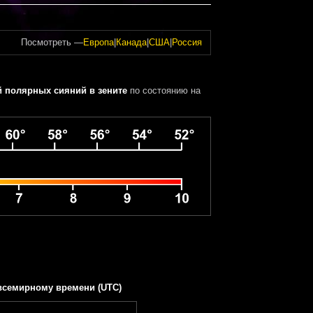
Посмотреть —
Европа
|
Канада
|
США
|
Россия
 полярных сияний в зените
по состоянию на
всемирному времени (UTC)