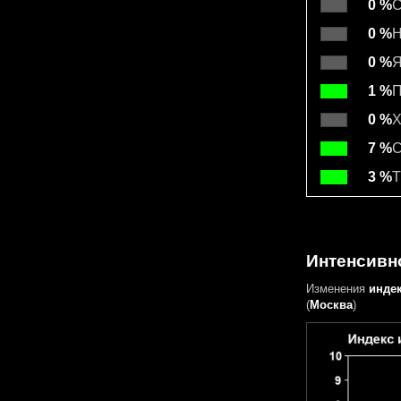
0 %
С
0 %
Н
0 %
Я
1 %
П
0 %
Х
7 %
С
3 %
Т
Интенсивно
Изменения
инде
(
Москва
)