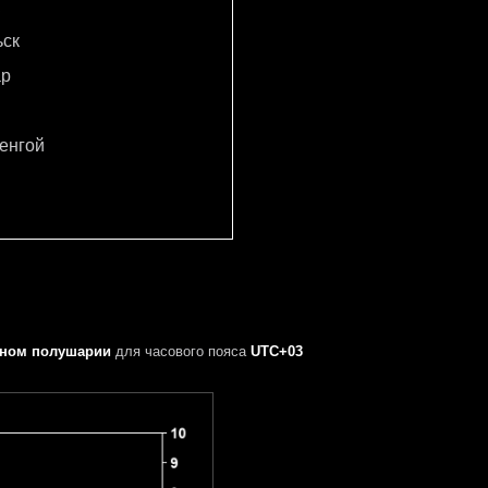
ьск
ар
енгой
рном полушарии
для часового пояса
UTC+03