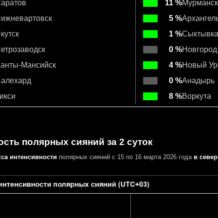
аратов
11 %
Мурманск
ижневартовск
5 %
Архангел
кутск
1 %
Сыктывк
етрозаводск
0 %
Новгород
анты-Мансийск
4 %
Новый Ур
алехард
0 %
Анадырь
икси
8 %
Воркута
сть полярных сияний за 2 суток
кса интенсивности
полярных сияний с 15 по 16 марта 2026 года
в севе