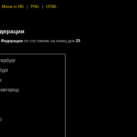
Movie in HD
|
PNG
|
HTML
едерации
 Федерации
по состоянию на конец дня
25
тербург
бург
к
овгород
р