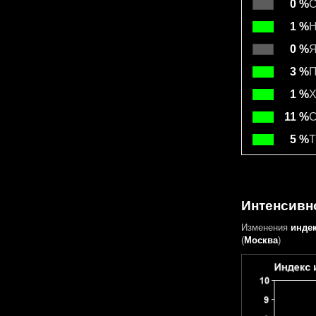
0 %
С
1 %
Н
0 %
Я
3 %
П
1 %
Х
11 %
С
5 %
Т
Интенсивно
Изменения
инде
(
Москва
)