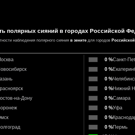
ть полярных сияний в городах Российской Ф
ятности
наблюдения полярного сияния
в зените
для городов
Российской
осква
0 %
Санкт-Пе
овосибирск
0 %
Екатерин
азань
0 %
Челябинс
расноярск
0 %
Нижний Н
остов-на-Дону
0 %
Самара
оронеж
0 %
Уфа
мск
0 %
Краснода
олгоград
0 %
Пермь