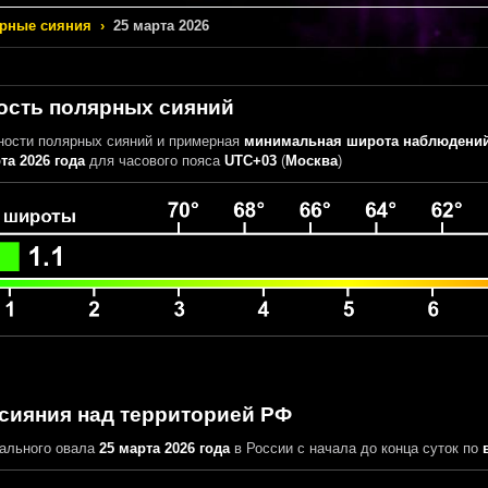
рные сияния
›
25 марта 2026
ость полярных сияний
ности полярных сияний
и примерная
минимальная широта наблюдений
та 2026 года
для часового пояса
UTC+03
(
Москва
)
сияния над территорией РФ
ального овала
25 марта 2026 года
в России
с начала до конца суток
по