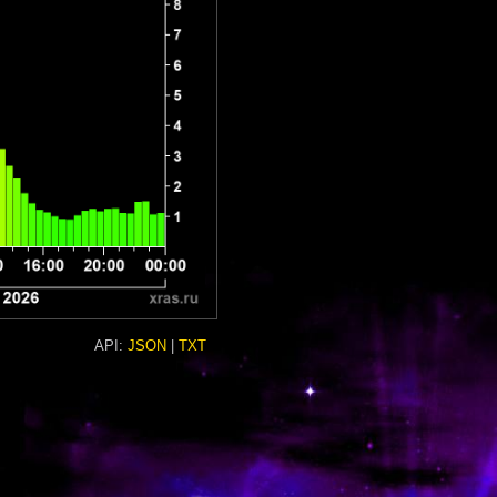
API:
JSON
|
TXT