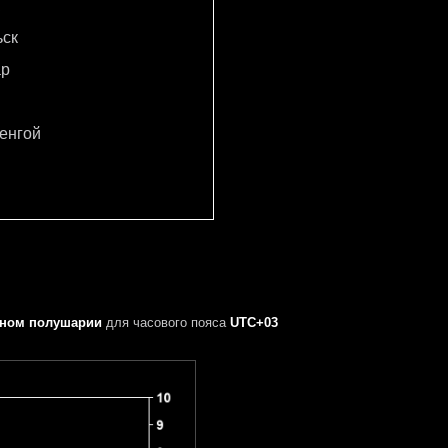
ьск
ар
енгой
рном полушарии
для часового пояса
UTC+03