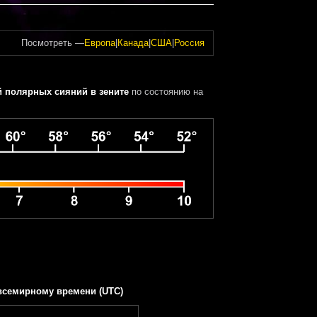
Посмотреть —
Европа
|
Канада
|
США
|
Россия
 полярных сияний в зените
по состоянию на
всемирному времени (UTC)