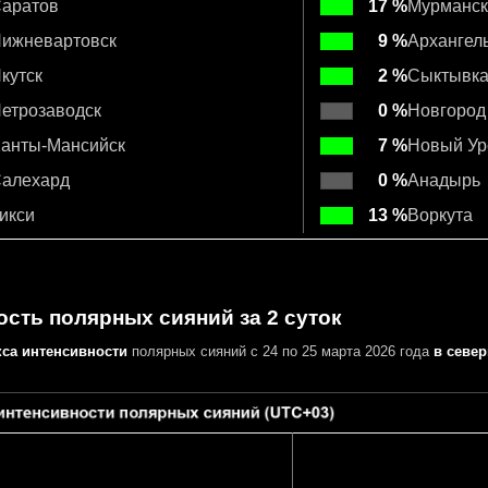
аратов
17 %
Мурманск
ижневартовск
9 %
Архангел
кутск
2 %
Сыктывк
етрозаводск
0 %
Новгород
анты-Мансийск
7 %
Новый Ур
алехард
0 %
Анадырь
икси
13 %
Воркута
сть полярных сияний за 2 суток
кса интенсивности
полярных сияний с 24 по 25 марта 2026 года
в севе