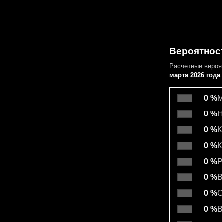
Вероятнос
Расчетные веро
марта 2026 года
0 %
М
0 %
Н
0 %
К
0 %
К
0 %
Р
0 %
В
0 %
О
0 %
В