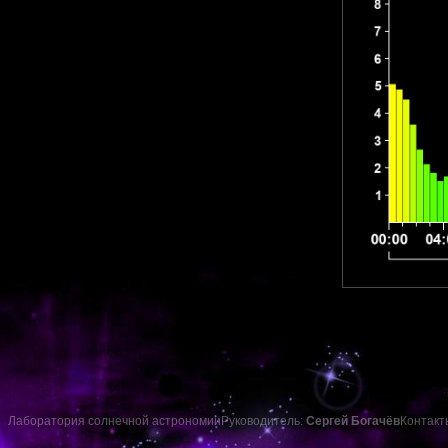
Лаборатория солнечной астрономии
Руководитель:
Сергей Богачёв
Контакт