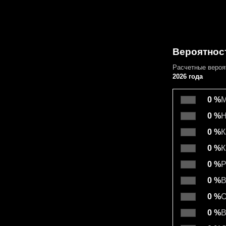
Вероятнос
Расчетные веро
2026 года
0 %
М
0 %
Н
0 %
К
0 %
К
0 %
Р
0 %
В
0 %
О
0 %
В