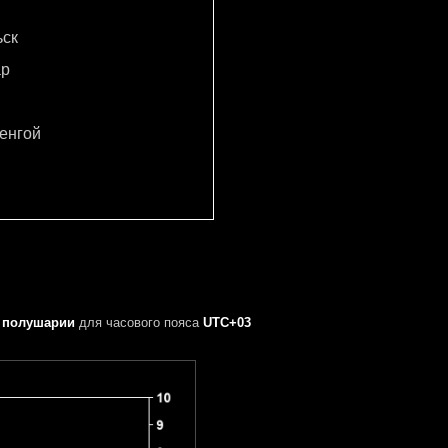
ьск
ар
енгой
 полушарии
для часового пояса
UTC+03