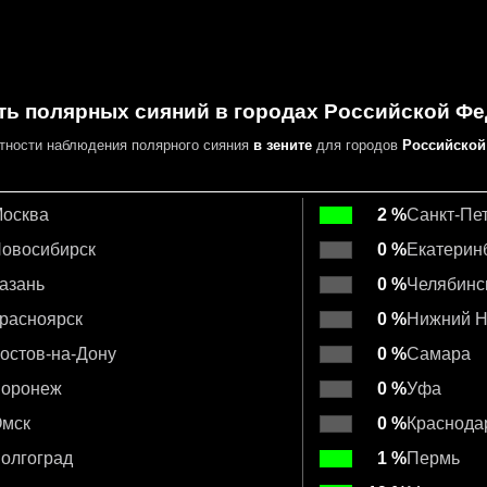
ть полярных сияний в городах Российской Ф
ятности
наблюдения полярного сияния
в зените
для городов
Российской
осква
2 %
Санкт-Пе
овосибирск
0 %
Екатерин
азань
0 %
Челябинс
расноярск
0 %
Нижний Н
остов-на-Дону
0 %
Самара
оронеж
0 %
Уфа
мск
0 %
Краснода
олгоград
1 %
Пермь