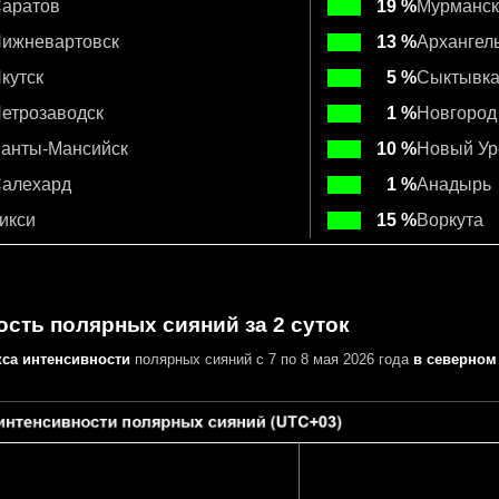
аратов
19 %
Мурманск
ижневартовск
13 %
Архангел
кутск
5 %
Сыктывк
етрозаводск
1 %
Новгород
анты-Мансийск
10 %
Новый Ур
алехард
1 %
Анадырь
икси
15 %
Воркута
сть полярных сияний за 2 суток
кса интенсивности
полярных сияний с 7 по 8 мая 2026 года
в северном