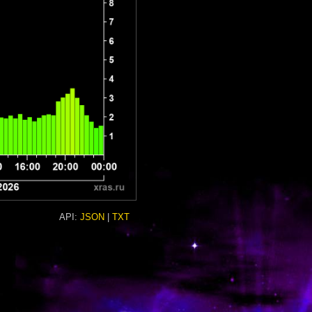
API:
JSON
|
TXT