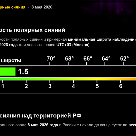
рные сияния
›
8 мая 2026
ость полярных сияний
ности полярных сияний
и примерная
минимальная широта наблюдений
2026 года
для часового пояса
UTC+03
(
Москва
)
сияния над территорией РФ
ального овала
8 мая 2026 года
в России
с начала до конца суток
по
все