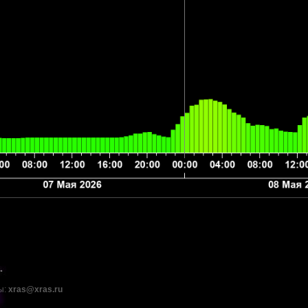
ы:
xras@xras.ru