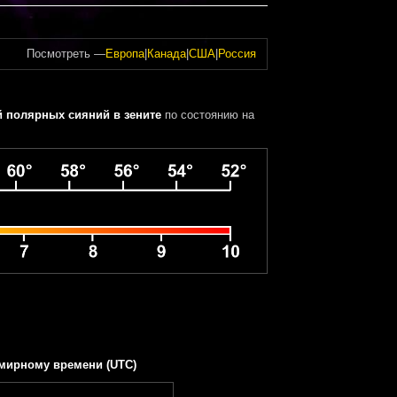
Посмотреть —
Европа
|
Канада
|
США
|
Россия
 полярных сияний в зените
по состоянию на
мирному времени (UTC)