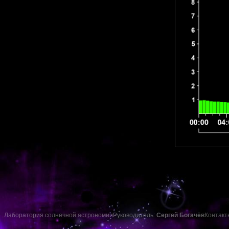
Лаборатория солнечной астрономии
Руководитель:
Сергей Богачёв
Контакт