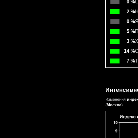
0 %
С
2 %
Н
0 %
Я
5 %
П
3 %
Х
14 %
С
7 %
Т
Интенсивно
Изменения
инде
(
Москва
)