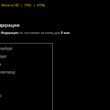
Movie in HD
|
PNG
|
HTML
едерации
 Федерации
по состоянию на конец дня
8 мая
тербург
бург
к
овгород
р