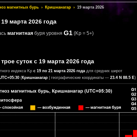
ноз магнитных бурь
›
Кришнанагар
›
19 марта 2026
 19 марта 2026 года
G1
ась
магнитная
буря уровня
(Kp = 5+)
 трое суток с 19 марта 2026 года
итного индекса Kp
с 19 по 21 марта 2026 года
для средних широт
UTC+05:30
(
Кришнанагар
|
географические координаты —
23.4 N 88.5 E
)