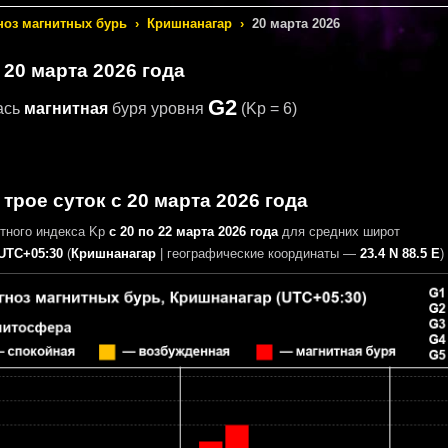
ноз магнитных бурь
›
Кришнанагар
›
20 марта 2026
 20 марта 2026 года
G2
ась
магнитная
буря уровня
(Kp = 6)
 трое суток с 20 марта 2026 года
итного индекса Kp
с 20 по 22 марта 2026 года
для средних широт
UTC+05:30
(
Кришнанагар
|
географические координаты —
23.4 N 88.5 E
)