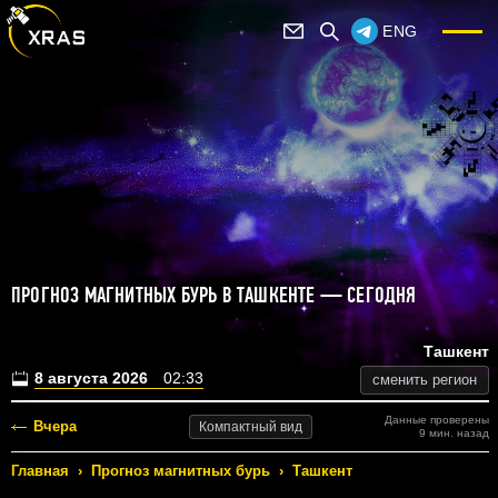
ENG
ПРОГНОЗ МАГНИТНЫХ БУРЬ В ТАШКЕНТЕ — СЕГОДНЯ
Ташкент
8 августа 2026
02:33
сменить регион
Данные проверены
Вчера
Компактный
вид
9 мин. назад
Главная
›
Прогноз магнитных бурь
›
Ташкент