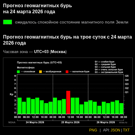
Прогноз геомагнитных бурь
на 24 марта 2026 года
ожидалось спокойное состояние магнитного поля Земли
Прогноз геомагнитных бурь на трое суток с 24 марта
2026 года
Часовая зона —
UTC+03
(
Москва
)
PNG
|
API:
JSON
|
TXT