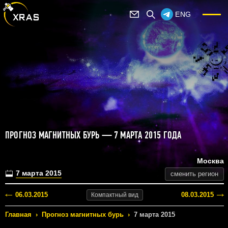
ENG
ПРОГНОЗ МАГНИТНЫХ БУРЬ — 7 МАРТА 2015 ГОДА
Москва
7 марта 2015
сменить регион
06.03.2015
08.03.2015
Компактный
вид
Главная
›
Прогноз магнитных бурь
›
7 марта 2015