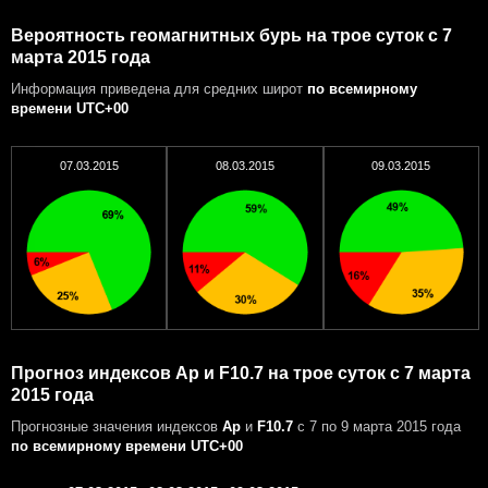
Вероятность геомагнитных бурь на трое суток с 7
марта 2015 года
Информация приведена для средних широт
по всемирному
времени UTC+00
07.03.2015
08.03.2015
09.03.2015
Прогноз индексов Ap и F10.7 на трое суток с 7 марта
2015 года
Прогнозные значения индексов
Ap
и
F10.7
с 7 по 9 марта 2015 года
по всемирному времени UTC+00