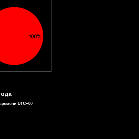
года
времени UTC+00