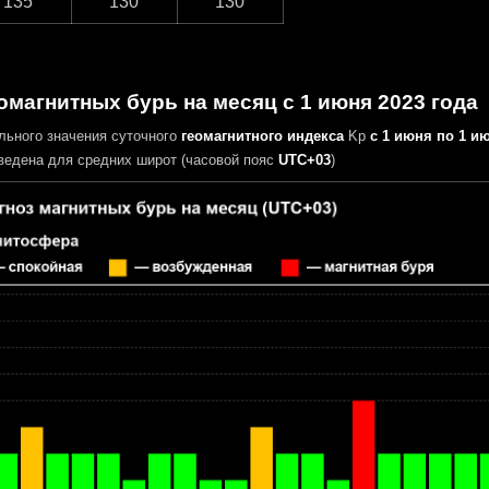
135
130
130
омагнитных бурь на месяц с 1 июня 2023 года
льного значения суточного
геомагнитного индекса
Kp
с 1 июня по 1 ию
едена для средних широт (часовой пояс
UTC+03
)