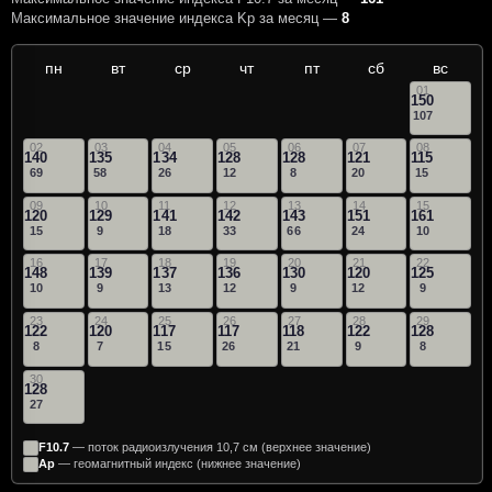
Максимальное значение индекса Kp за месяц —
8
пн
вт
ср
чт
пт
сб
вс
01
150
107
02
03
04
05
06
07
08
140
135
134
128
128
121
115
69
58
26
12
8
20
15
09
10
11
12
13
14
15
120
129
141
142
143
151
161
15
9
18
33
66
24
10
16
17
18
19
20
21
22
148
139
137
136
130
120
125
10
9
13
12
9
12
9
23
24
25
26
27
28
29
122
120
117
117
118
122
128
8
7
15
26
21
9
8
30
128
27
F10.7
— поток радиоизлучения 10,7 см (верхнее значение)
Ap
— геомагнитный индекс (нижнее значение)