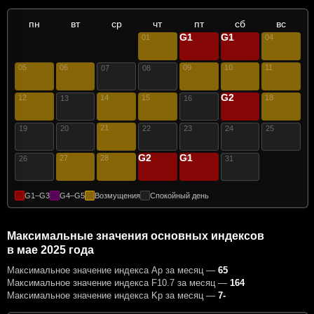
пн
вт
ср
чт
пт
сб
вс
G1
G1
01
02
03
04
05
06
09
10
11
07
08
G2
12
14
15
17
18
13
16
21
19
20
22
23
24
25
G2
G1
27
28
29
30
26
31
G1–G3
G4–G5
Возмущения
Спокойный день
Максимальные значения основных индексов
в мае 2025 года
Максимальное значение индекса Ap за месяц —
65
Максимальное значение индекса F10.7 за месяц —
164
Максимальное значение индекса Kp за месяц —
7-