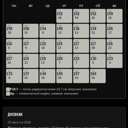
пн
вт
ср
чт
пт
сб
вс
01
02
03
04
152
152
152
159
28
39
26
25
05
06
07
08
09
10
11
159
156
154
149
136
134
126
29
15
9
12
15
12
17
12
13
14
15
16
17
18
116
117
122
119
117
117
118
6
9
16
13
13
38
22
19
20
21
22
23
24
25
117
119
119
120
122
130
133
10
13
13
7
7
5
6
26
27
28
29
30
31
133
137
144
145
157
164
8
15
18
65
30
16
F10.7
— поток радиоизлучения 10,7 см (верхнее значение)
Ap
— геомагнитный индекс (нижнее значение)
ДНЕВНИК
05 августа 2026