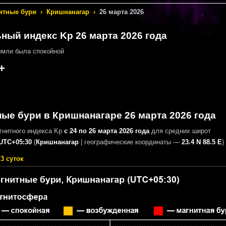
итные бури
›
Кришнанагар
›
26 марта 2026
ный индекс Kp 26 марта 2026 года
мли была спокойной
+
ые бури в Кришнанагаре 26 марта 2026 года
гнитного индекса Kp
с 24 по 26 марта 2026 года
для средних широт
UTC+05:30
(
Кришнанагар
|
географические координаты —
23.4 N 88.5 E
)
3 суток