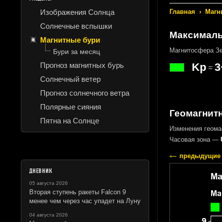
Изображения Солнца
Главная
›
Магн
Солнечные вспышки
Максималь
Магнитные бури
Магнитосфера Зе
Бури за месяц
Прогноз магнитных бурь
Kp
3
=
Солнечный ветер
Прогноз солнечного ветра
Полярные сияния
Геомагнитн
Пятна на Солнце
Изменения геома
Часовая зона —
предыдущие 
ДНЕВНИК
05 августа 2026
Вторая ступень ракеты Falcon 9
менее чем через час упадет на Луну
04 августа 2026