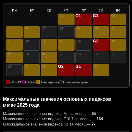
пн
вт
ср
чт
пт
сб
вс
G1
G1
01
02
03
04
05
06
09
10
11
07
08
G2
12
14
15
17
18
13
16
19
21
20
22
23
24
25
G2
G1
27
28
29
30
31
26
G1–G3
G4–G5
Возмущения
Спокойный день
Максимальные значения основных индексов
в мае 2025 года
Максимальное значение индекса Ap за месяц —
65
Максимальное значение индекса F10.7 за месяц —
164
Максимальное значение индекса Kp за месяц —
7-