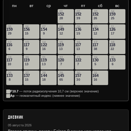
пн
вт
ср
чт
пт
сб
вс
01
02
03
04
152
152
152
159
28
39
26
25
05
06
07
08
09
10
11
159
156
154
149
136
134
126
29
15
9
12
15
12
17
12
13
14
15
16
17
18
116
117
122
119
117
117
118
6
9
16
13
13
38
22
19
20
21
22
23
24
25
117
119
119
120
122
130
133
10
13
13
7
7
5
6
26
27
28
29
30
31
133
137
144
145
157
164
8
15
18
65
30
16
F10.7
— поток радиоизлучения 10,7 см (верхнее значение)
Ap
— геомагнитный индекс (нижнее значение)
ДНЕВНИК
05 августа 2026