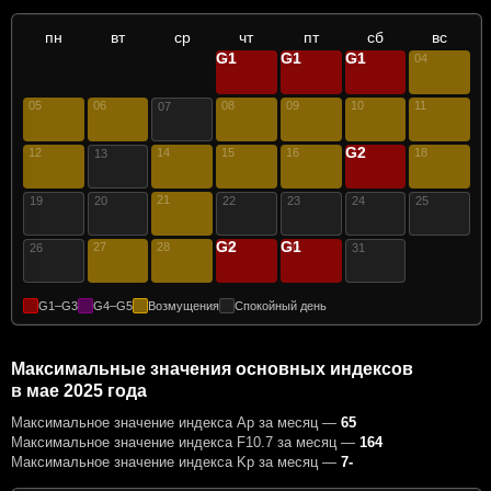
пн
вт
ср
чт
пт
сб
вс
G1
G1
G1
01
02
03
04
05
06
08
09
10
11
07
G2
12
14
15
16
17
18
13
21
19
20
22
23
24
25
G2
G1
27
28
29
30
26
31
G1–G3
G4–G5
Возмущения
Спокойный день
Максимальные значения основных индексов
в мае 2025 года
Максимальное значение индекса Ap за месяц —
65
Максимальное значение индекса F10.7 за месяц —
164
Максимальное значение индекса Kp за месяц —
7-