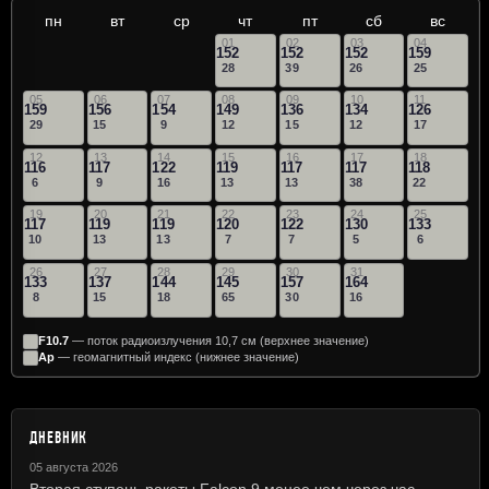
пн
вт
ср
чт
пт
сб
вс
01
02
03
04
152
152
152
159
28
39
26
25
05
06
07
08
09
10
11
159
156
154
149
136
134
126
29
15
9
12
15
12
17
12
13
14
15
16
17
18
116
117
122
119
117
117
118
6
9
16
13
13
38
22
19
20
21
22
23
24
25
117
119
119
120
122
130
133
10
13
13
7
7
5
6
26
27
28
29
30
31
133
137
144
145
157
164
8
15
18
65
30
16
F10.7
— поток радиоизлучения 10,7 см (верхнее значение)
Ap
— геомагнитный индекс (нижнее значение)
ДНЕВНИК
05 августа 2026