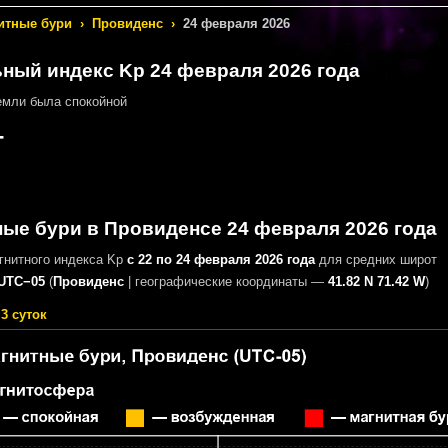
итные бури
›
Провиденс
›
24 февраля 2026
ный индекс Kp 24 февраля 2026 года
мли была спокойной
-
ные бури в Провиденсе 24 февраля 2026 года
гнитного индекса Kp
с 22 по 24 февраля 2026 года
для средних широт
UTC−05
(
Провиденс
|
географические координаты —
41.82 N 71.42 W
)
3 суток