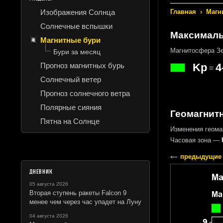
Изображения Солнца
Главная
›
Магн
Солнечные вспышки
Максималь
Магнитные бури
Магнитосфера Зе
Бури за месяц
Прогноз магнитных бурь
Kp
4
=
Солнечный ветер
Прогноз солнечного ветра
Полярные сияния
Геомагнит
Пятна на Солнце
Изменения геома
Часовая зона —
предыдущие 
ДНЕВНИК
05 августа 2026
Вторая ступень ракеты Falcon 9
менее чем через час упадет на Луну
04 августа 2026