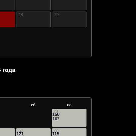
28
29
 года
сб
вс
01
150
107
07
08
121
115