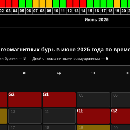
геомагнитных бурь в июне 2025 года
по време
ыми бурями —
8
|
Дней с геомагнитными возмущениями —
6
вт
ср
чт
пт
G3
G1
03
04
05
06
G1
G2
12
13
10
11
19
17
18
20