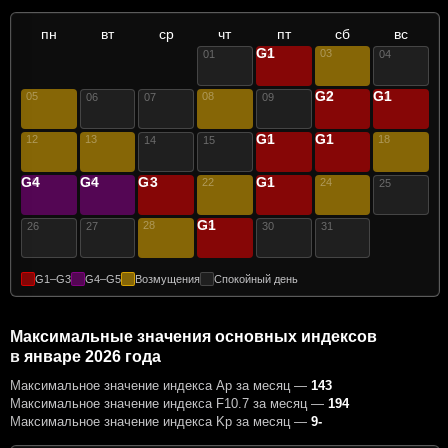
пн
вт
ср
чт
пт
сб
вс
G1
02
03
01
04
G2
G1
05
08
10
11
06
07
09
G1
G1
12
13
16
17
18
14
15
G4
G4
G3
G1
19
20
21
22
23
24
25
G1
28
29
26
27
30
31
G1–G3
G4–G5
Возмущения
Спокойный день
Максимальные значения основных индексов
в январе 2026 года
Максимальное значение индекса Ap за месяц —
143
Максимальное значение индекса F10.7 за месяц —
194
Максимальное значение индекса Kp за месяц —
9-