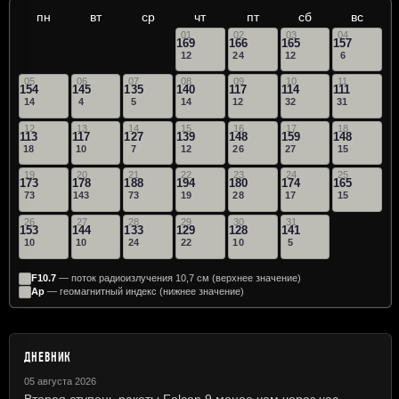
пн
вт
ср
чт
пт
сб
вс
01
02
03
04
169
166
165
157
12
24
12
6
05
06
07
08
09
10
11
154
145
135
140
117
114
111
14
4
5
14
12
32
31
12
13
14
15
16
17
18
113
117
127
139
148
159
148
18
10
7
12
26
27
15
19
20
21
22
23
24
25
173
178
188
194
180
174
165
73
143
73
19
28
17
15
26
27
28
29
30
31
153
144
133
129
128
141
10
10
24
22
10
5
F10.7
— поток радиоизлучения 10,7 см (верхнее значение)
Ap
— геомагнитный индекс (нижнее значение)
ДНЕВНИК
05 августа 2026