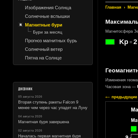
Изображения Солнца
Главная
›
Магн
Солнечные вспышки
Максималь
Магнитные бури
Магнитосфера Зе
Бури за месяц
Прогноз магнитных бурь
Kp
2
=
Солнечный ветер
Пятна на Солнце
Геомагнитн
Изменения геома
Часовая зона —
ДНЕВНИК
предыдущие 
05 августа 2026
Вторая ступень ракеты Falcon 9
менее чем через час упадет на Луну
04 августа 2026
Магнитная буря завершена
02 августа 2026
Началась первая магнитная буря