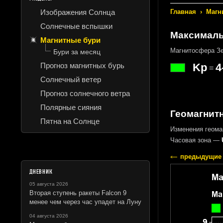
Изображения Солнца
Главная
›
Магн
Солнечные вспышки
Максималь
Магнитные бури
Магнитосфера Зе
Бури за месяц
Прогноз магнитных бурь
Kp
4
=
Солнечный ветер
Прогноз солнечного ветра
Полярные сияния
Геомагнитн
Пятна на Солнце
Изменения геома
Часовая зона —
предыдущие 
ДНЕВНИК
05 августа 2026
Вторая ступень ракеты Falcon 9
менее чем через час упадет на Луну
04 августа 2026