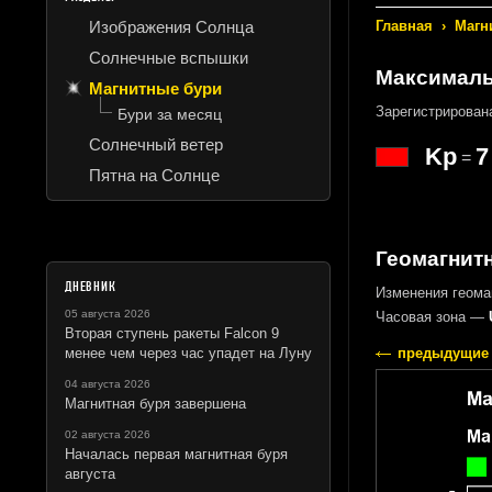
Изображения Солнца
Главная
›
Магн
Солнечные вспышки
Максимальн
Магнитные бури
Зарегистрирова
Бури за месяц
Солнечный ветер
Kp
7
=
Пятна на Солнце
Геомагнитн
ДНЕВНИК
Изменения геома
05 августа 2026
Часовая зона —
Вторая ступень ракеты Falcon 9
менее чем через час упадет на Луну
предыдущие 
04 августа 2026
Магнитная буря завершена
02 августа 2026
Началась первая магнитная буря
августа