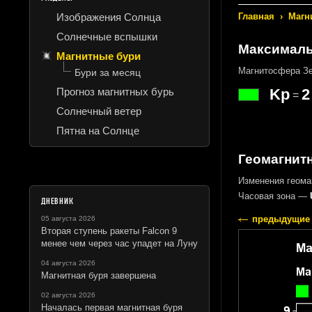
Изображения Солнца
Главная
›
Магн
Солнечные вспышки
Максималь
Магнитные бури
Магнитосфера Зе
Бури за месяц
Прогноз магнитных бурь
Kp
2
=
Солнечный ветер
Пятна на Солнце
Геомагнитн
Изменения геома
Часовая зона —
ДНЕВНИК
предыдущие 
05 августа 2026
Вторая ступень ракеты Falcon 9
менее чем через час упадет на Луну
04 августа 2026
Магнитная буря завершена
02 августа 2026
Началась первая магнитная буря