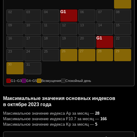
G1
05
02
03
04
06
07
08
09
10
11
12
13
14
15
G1
21
16
17
18
19
20
22
26
27
28
29
23
24
25
30
31
G1–G3
G4–G5
Возмущения
Спокойный день
Максимальные значения основных индексов
в октябре 2023 года
Максимальное значение индекса Ap за месяц —
28
Максимальное значение индекса F10.7 за месяц —
166
Максимальное значение индекса Kp за месяц —
5