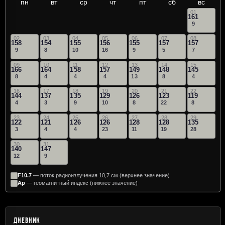
пн
вт
ср
чт
пт
сб
вс
01
161
9
02
03
04
05
06
07
08
158
154
155
156
155
157
157
9
8
10
16
9
5
7
09
10
11
12
13
14
15
166
164
158
157
149
148
145
8
4
4
4
13
8
4
16
17
18
19
20
21
22
144
137
135
129
126
123
119
4
3
9
10
8
22
8
23
24
25
26
27
28
29
122
121
126
126
128
128
135
3
4
4
23
11
19
28
30
31
140
147
12
9
F10.7
— поток радиоизлучения 10,7 см (верхнее значение)
Ap
— геомагнитный индекс (нижнее значение)
ДНЕВНИК