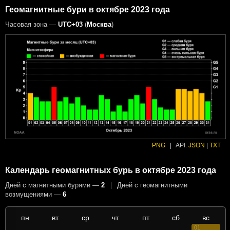
Геомагнитные бури в октябре 2023 года
Часовая зона —
UTC+03
(
Москва
)
PNG
|
API:
JSON
|
TXT
Календарь геомагнитных бурь в октябре 2023 года
Дней с магнитными бурями —
2
|
Дней с геомагнитными
возмущениями —
6
пн
вт
ср
чт
пт
сб
вс
01