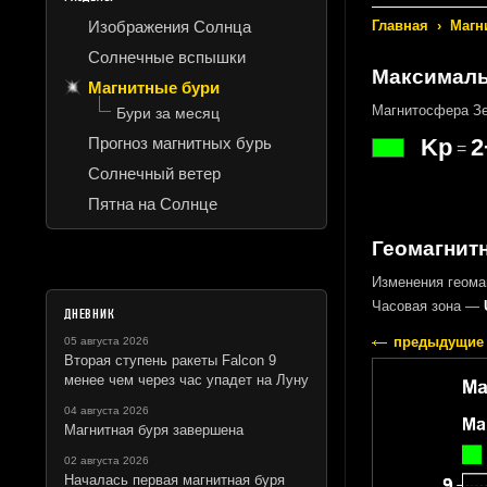
Изображения Солнца
Главная
›
Магн
Солнечные вспышки
Максималь
Магнитные бури
Магнитосфера Зе
Бури за месяц
Прогноз магнитных бурь
Kp
2
=
Солнечный ветер
Пятна на Солнце
Геомагнитн
Изменения геома
Часовая зона —
ДНЕВНИК
предыдущие 
05 августа 2026
Вторая ступень ракеты Falcon 9
менее чем через час упадет на Луну
04 августа 2026
Магнитная буря завершена
02 августа 2026
Началась первая магнитная буря