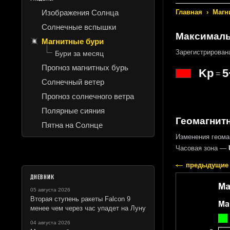
Изображения Солнца
Главная
›
Магн
Солнечные вспышки
Максималь
Магнитные бури
Зарегистрирова
Бури за месяц
Прогноз магнитных бурь
Kp
5
=
Солнечный ветер
Прогноз солнечного ветра
Полярные сияния
Геомагнитн
Пятна на Солнце
Изменения геома
Часовая зона —
предыдущие 
ДНЕВНИК
05 августа 2026
Вторая ступень ракеты Falcon 9
менее чем через час упадет на Луну
04 августа 2026